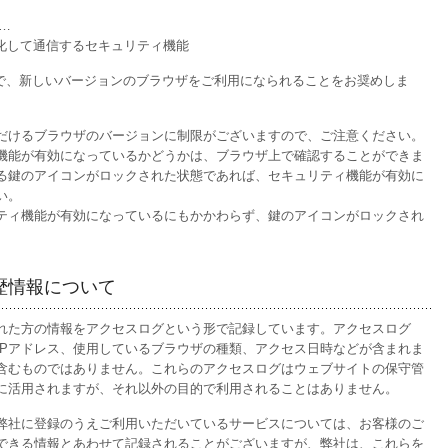
は…
化して通信するセキュリティ機能
ので、新しいバージョンのブラウザをご利用になられることをお奨めしま
だけるブラウザのバージョンに制限がございますので、ご注意ください。
機能が有効になっているかどうかは、ブラウザ上で確認することができま
る鍵のアイコンがロックされた状態であれば、セキュリティ機能が有効に
い。
ティ機能が有効になっているにもかかわらず、鍵のアイコンがロックされ
歴情報について
れた方の情報をアクセスログという形で記録しています。アクセスログ
IPアドレス、使用しているブラウザの種類、アクセス日時などが含まれま
含むものではありません。これらのアクセスログはウェブサイトの保守管
に活用されますが、それ以外の目的で利用されることはありません。
弊社に登録のうえご利用いただいているサービスについては、お客様のご
できる情報とあわせて記録されることがございますが、弊社は、これらを