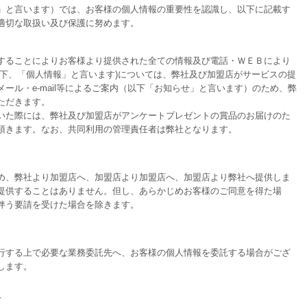
」と言います）では、お客様の個人情報の重要性を認識し、以下に記載す
適切な取扱い及び保護に努めます。
することによりお客様より提供された全ての情報及び電話・ＷＥＢにより
以下、「個人情報」と言います)については、弊社及び加盟店がサービスの提
ール・e-mail等によるご案内（以下「お知らせ」と言います）のため、弊
ただきます。
いた際には、弊社及び加盟店がアンケートプレゼントの賞品のお届けのた
頂きます。なお、共同利用の管理責任者は弊社となります。
め、弊社より加盟店へ、加盟店より加盟店へ、加盟店より弊社へ提供しま
提供することはありません。但し、あらかじめお客様のご同意を得た場
伴う要請を受けた場合を除きます。
行する上で必要な業務委託先へ、お客様の個人情報を委託する場合がござ
します。
て