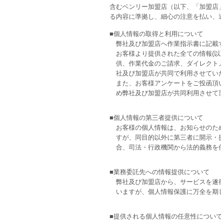
含むベンリー加盟店（以下、「加盟店
る内容に準拠し、細心の注意を払い、
■個人情報の取得と利用について
弊社及び加盟店へ作業指示書に記載
お客様より提供された全ての情報(
供、作業代金のご請求、ダイレクトメ
社及び加盟店が共同で利用させてい
また、お客様アンケートをご投函頂
め弊社及び加盟店が共同利用させて
■個人情報の第三者提供について
お客様の個人情報は、お知らせのた
すが、同目的以外に第三者に開示・
合、司法・行政機関から法的義務を
■業務委託先への情報提供について
弊社及び加盟店から、サービスを遂
いますが、個人情報保護に万全を期
■提供される個人情報の任意性につい