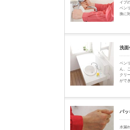
イプ
ベン
換に
洗面
ベン
ん、
クリ
がで
パッ
水漏