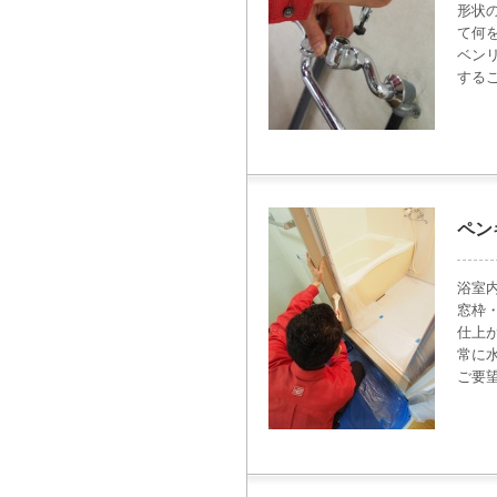
形状
て何
ベン
する
ペン
浴室
窓枠
仕上
常に
ご要