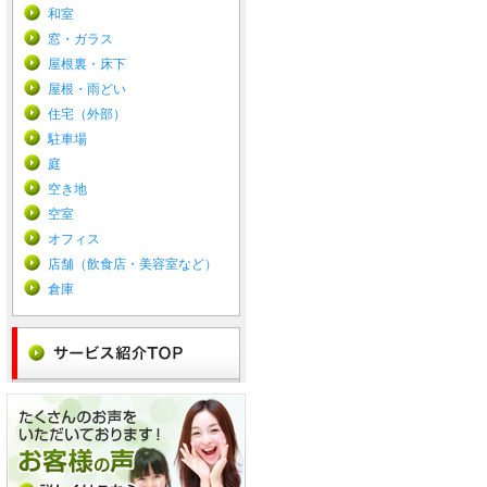
和室
窓・ガラス
屋根裏・床下
屋根・雨どい
住宅（外部）
駐車場
庭
空き地
空室
オフィス
店舗（飲食店・美容室など）
倉庫