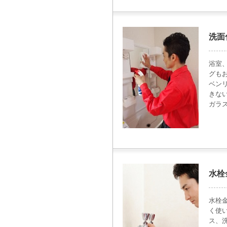
洗面
浴室
グも
ベン
きな
ガラ
水栓
水栓
く使
ス、