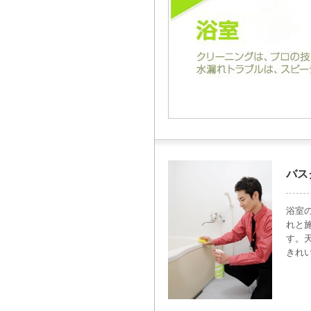
バス
浴室
れと
す。
きれ