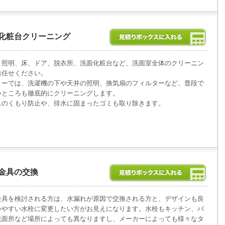
化粧台クリーニング
、照明、床、ドア、脱衣所、洗面化粧台など、洗面室全体のクリーニン
お任せください。
リーでは、洗濯機の下や天井の照明、換気扇のフィルターなど、普段で
いところも徹底的にクリーニングします。
スのくもり防止や、排水に固まったゴミも取り除きます。
金具の交換
金具を検討される方は、水漏れが原因で交換される方と、デザインも良
いやすい水栓に変更したい方がお見えになります。水栓もキッチン、バ
洗面所など場所によっても異なりますし、メーカーによっても様々なタ